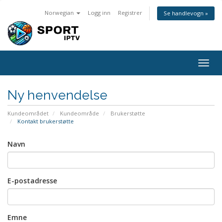
Norwegian
Logg inn
Registrer
Se handlevogn »
Bytt
navig
Ny henvendelse
Kundeområdet
Kundeområde
Brukerstøtte
Kontakt brukerstøtte
Navn
E-postadresse
Emne